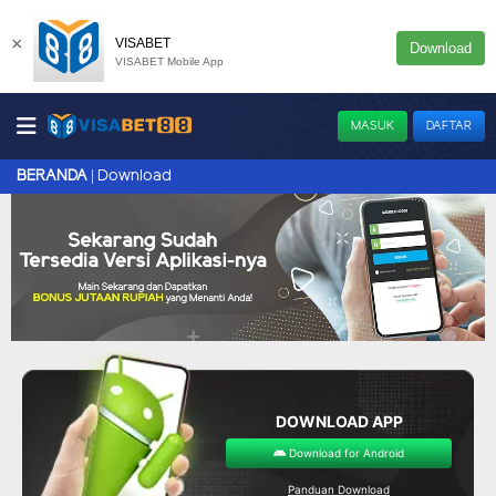
×
VISABET
Download
VISABET Mobile App
MASUK
DAFTAR
Download
BERANDA
DOWNLOAD APP
Download for Android
Panduan Download