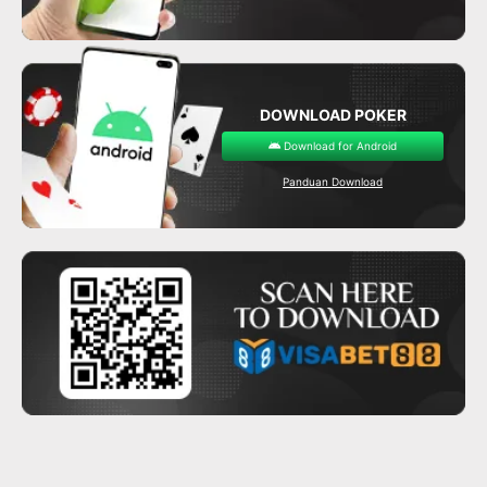
DOWNLOAD POKER
Download for Android
Panduan Download