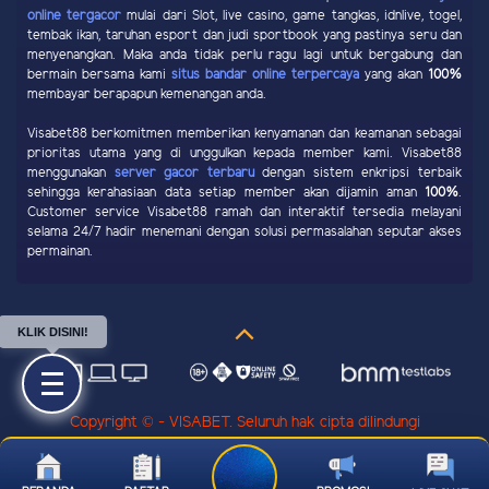
online tergacor
mulai dari Slot, live casino, game tangkas, idnlive, togel,
tembak ikan, taruhan esport dan judi sportbook yang pastinya seru dan
menyenangkan. Maka anda tidak perlu ragu lagi untuk bergabung dan
bermain bersama kami
situs bandar online terpercaya
yang akan
100%
membayar berapapun kemenangan anda.
Visabet88 berkomitmen memberikan kenyamanan dan keamanan sebagai
prioritas utama yang di unggulkan kepada member kami. Visabet88
menggunakan
server gacor terbaru
dengan sistem enkripsi terbaik
sehingga kerahasiaan data setiap member akan dijamin aman
100%
.
Customer service Visabet88 ramah dan interaktif tersedia melayani
selama 24/7 hadir menemani dengan solusi permasalahan seputar akses
permainan.
KLIK DISINI!
Copyright © - VISABET. Seluruh hak cipta dilindungi